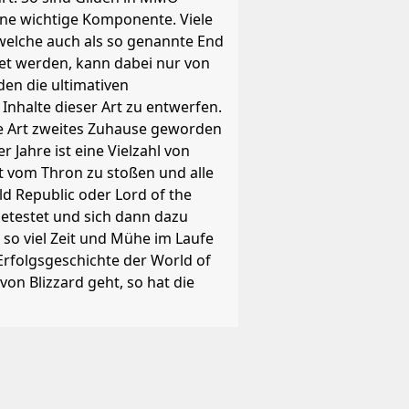
ine wichtige Komponente. Viele
, welche auch als so genannte End
t werden, kann dabei nur von
en die ultimativen
Inhalte dieser Art zu entwerfen.
eine Art zweites Zuhause geworden
 Jahre ist eine Vielzahl von
t vom Thron zu stoßen und alle
ld Republic oder Lord of the
 getestet und sich dann dazu
so viel Zeit und Mühe im Laufe
 Erfolgsgeschichte der World of
on Blizzard geht, so hat die