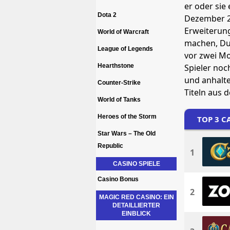
er oder sie 
Dota 2
Dezember 20
Erweiterung
World of Warcraft
machen, Dun
League of Legends
vor zwei Mo
Hearthstone
Spieler noc
und anhalt
Counter-Strike
Titeln aus
World of Tanks
Heroes of the Storm
TOP 3 C
Star Wars – The Old
Republic
1
CASINO SPIELE
Casino Bonus
2
MAGIC RED CASINO: EIN
DETAILLIERTER
EINBLICK