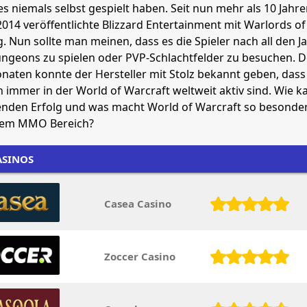
es niemals selbst gespielt haben. Seit nun mehr als 10 Jahren
14 veröffentlichte Blizzard Entertainment mit Warlords of
. Nun sollte man meinen, dass es die Spieler nach all den 
geons zu spielen oder PVP-Schlachtfelder zu besuchen. Do
naten konnte der Hersteller mit Stolz bekannt geben, dass 
h immer in der World of Warcraft weltweit aktiv sind. Wie 
enden Erfolg und was macht World of Warcraft so besonde
 dem MMO Bereich?
ASINOS
Casea Casino
Zoccer Casino