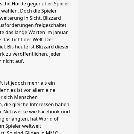
rische Horde gegenüber. Spieler
wählen. Doch die Spieler
iterung in Sicht. Blizzard
ausforderungen freigeschaltet
te das lange Warten im Januar
 das Licht der Welt. Der
. Bis heute ist Blizzard dieser
k zu veröffentlichen. Jeder
 nicht auf.
t ist jedoch mehr als ein
enn es ist vor allem eine
er sich Menschen
 die gleiche Interessen haben.
r Netzwerke wie Facebook und
g erlangten, hat World of
en Spieler weltweit
t. So sind Gilden in MMO