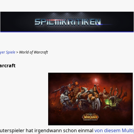
yer Spiele
World of Warcraft
arcraft
uterspieler hat irgendwann schon einmal
von diesem Multi