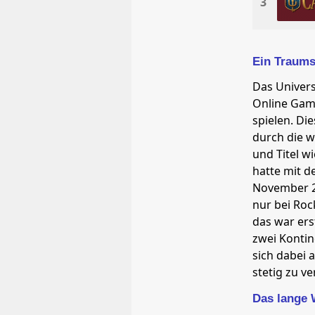
3
Ein Traums
Das Univer
Online Game
spielen. Di
durch die 
und Titel w
hatte mit d
November 20
nur bei Roc
das war ers
zwei Kontin
sich dabei 
stetig zu v
Das lange 